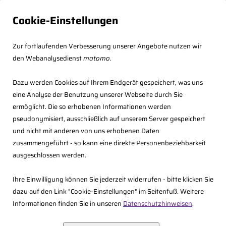
Cookie-Einstellungen
Zur fortlaufenden Verbesserung unserer Angebote nutzen wir
den Webanalysedienst
matomo
.
Dazu werden Cookies auf Ihrem Endgerät gespeichert, was uns
eine Analyse der Benutzung unserer Webseite durch Sie
ermöglicht. Die so erhobenen Informationen werden
pseudonymisiert, ausschließlich auf unserem Server gespeichert
und nicht mit anderen von uns erhobenen Daten
zusammengeführt - so kann eine direkte Personenbeziehbarkeit
<<
Zurück zur Übersicht
ausgeschlossen werden.
10.10.2025 09:00 - 11:45 Uhr,
Ihre Einwilligung können Sie jederzeit widerrufen - bitte klicken Sie
dazu auf den Link "Cookie-Einstellungen" im Seitenfuß. Weitere
Informationen finden Sie in unseren
Datenschutzhinweisen
.
Online-Seminar: Aktuelles zum