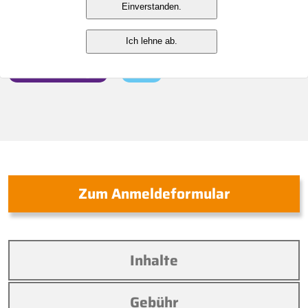
als Gestaltungsinstrument in
Einverstanden.
der Nachlassplanung
Ich lehne ab.
Pflichtfortbildungen
Online
Zum Anmeldeformular
Inhalte
Gebühr