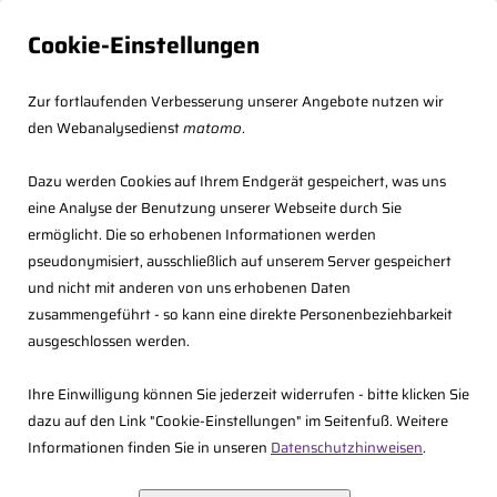
Cookie-Einstellungen
Zur fortlaufenden Verbesserung unserer Angebote nutzen wir
den Webanalysedienst
matomo
.
Dazu werden Cookies auf Ihrem Endgerät gespeichert, was uns
eine Analyse der Benutzung unserer Webseite durch Sie
ermöglicht. Die so erhobenen Informationen werden
pseudonymisiert, ausschließlich auf unserem Server gespeichert
und nicht mit anderen von uns erhobenen Daten
zusammengeführt - so kann eine direkte Personenbeziehbarkeit
<<
Zurück zur Übersicht
ausgeschlossen werden.
03.09.2026 14:00 - 16:45 Uhr,
Ihre Einwilligung können Sie jederzeit widerrufen - bitte klicken Sie
dazu auf den Link "Cookie-Einstellungen" im Seitenfuß. Weitere
Informationen finden Sie in unseren
Datenschutzhinweisen
.
Online-Seminar: Vollmachten