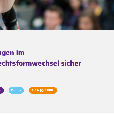
ngen im
echtsformwechsel sicher
n
Online
2,5 h (§ 5 FBR)