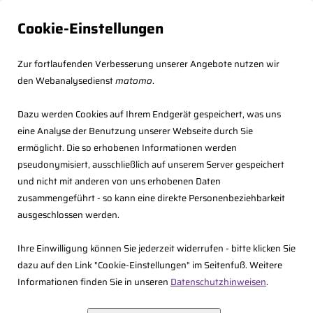
Cookie-Einstellungen
Zur fortlaufenden Verbesserung unserer Angebote nutzen wir
den Webanalysedienst
matomo
.
Dazu werden Cookies auf Ihrem Endgerät gespeichert, was uns
eine Analyse der Benutzung unserer Webseite durch Sie
ermöglicht. Die so erhobenen Informationen werden
pseudonymisiert, ausschließlich auf unserem Server gespeichert
und nicht mit anderen von uns erhobenen Daten
zusammengeführt - so kann eine direkte Personenbeziehbarkeit
<<
Zurück zur Übersicht
ausgeschlossen werden.
06.11.2026 09:00 - 11:45 Uhr,
Ihre Einwilligung können Sie jederzeit widerrufen - bitte klicken Sie
dazu auf den Link "Cookie-Einstellungen" im Seitenfuß. Weitere
Informationen finden Sie in unseren
Datenschutzhinweisen
.
Online-Seminar: Überblick