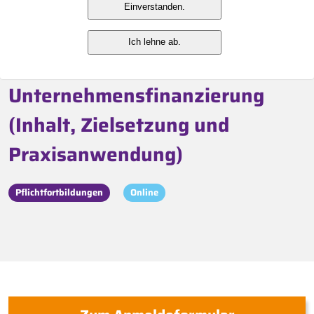
Finanzierungskennzahlen
Einverstanden.
(Financial-)Covenants in der
Ich lehne ab.
Anwendung der
Unternehmensfinanzierung
(Inhalt, Zielsetzung und
Praxisanwendung)
Pflichtfortbildungen
Online