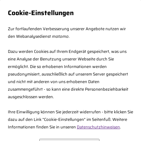
Cookie-Einstellungen
Zur fortlaufenden Verbesserung unserer Angebote nutzen wir
den Webanalysedienst
matomo
.
Dazu werden Cookies auf Ihrem Endgerät gespeichert, was uns
eine Analyse der Benutzung unserer Webseite durch Sie
ermöglicht. Die so erhobenen Informationen werden
pseudonymisiert, ausschließlich auf unserem Server gespeichert
und nicht mit anderen von uns erhobenen Daten
zusammengeführt - so kann eine direkte Personenbeziehbarkeit
ausgeschlossen werden.
Veranstaltungsübersicht
Ihre Einwilligung können Sie jederzeit widerrufen - bitte klicken Sie
dazu auf den Link "Cookie-Einstellungen" im Seitenfuß. Weitere
Als Fachinstitut des Deutschen Steuerberaterverbands
Informationen finden Sie in unseren
Datenschutzhinweisen
.
e.V. bietet das
Deutsche Steuerberaterinstitut e.V.
Aus-
und Fortbildungen rund um das Thema Fachberater/-in