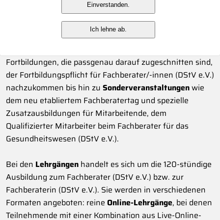
Einverstanden.
(DStV e.V.) an.
Ich lehne ab.
Das Angebot reicht von
Lehrgängen
zu sieben
verschiedenen
Fachberater-Spezialisierungen
, über
Fortbildungen, die passgenau darauf zugeschnitten sind,
der Fortbildungspflicht für Fachberater/-innen (DStV e.V.)
nachzukommen bis hin zu
Sonderveranstaltungen
wie
dem neu etabliertem Fachberatertag und spezielle
Zusatzausbildungen für Mitarbeitende, dem
Qualifizierter Mitarbeiter beim Fachberater für das
Gesundheitswesen (DStV e.V.).
Bei den
Lehrgängen
handelt es sich um die 120-stündige
Ausbildung zum Fachberater (DStV e.V.) bzw. zur
Fachberaterin (DStV e.V.). Sie werden in verschiedenen
Formaten angeboten: reine
Online-Lehrgänge
, bei denen
Teilnehmende mit einer Kombination aus Live-Online-